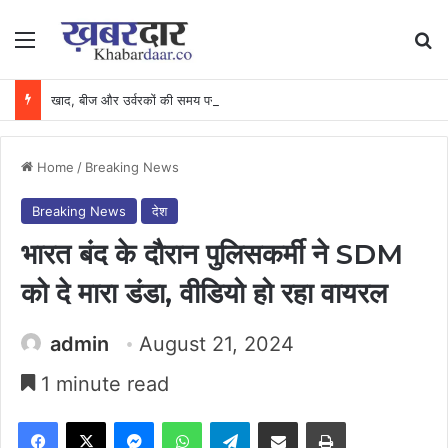
Menu
Se
खाद, बीज और उर्वरकों की समय पर उपलब्धता से किसानों में उत्साह, नैनो डीएपी और नैनो यूरिया बने किसानों के भरोसेमंद कृषि साथी…..
Home
/
Breaking News
Breaking News
देश
भारत बंद के दौरान पुलिसकर्मी ने SDM
को दे मारा डंडा, वीडियो हो रहा वायरल
admin
August 21, 2024
1 minute read
Facebook
X
Messenger
WhatsApp
Telegram
Share via Email
Print