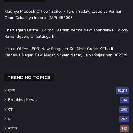
Madhya Pradesh Office : Editor - Tarun Yadav, Lasudiya Parmar
Gram Dakachya Indore (MP) 452006
Chattisgarh Office : Editor - Ashish Verma New Khandelwal Colony
Rajnandgaon, Chhattisgarh.
Jaipur Office : 603, New Sanganer Rd, Near Gurjar KiThadi,
Kathewa Nagar, Devi Nagar, Shyam Nagar, JaipurRajasthan 302019.
TRENDING TOPICS
राज्य
10,211
Breaking News
814
देश
298
धर्म
262
व्यापार
148