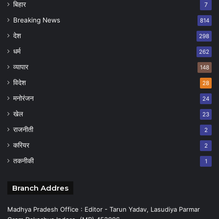
बिहार
7
Breaking News
814
देश
298
धर्म
262
व्यापार
148
विदेश
28
मनोरंजन
24
खेल
23
राजनीती
2
करियर
2
तकनीकी
1
Branch Addres
Madhya Pradesh Office : Editor - Tarun Yadav, Lasudiya Parmar