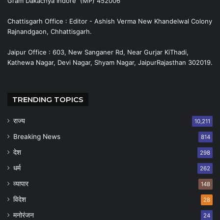
Gram Dakachya Indore (MP) 452006
Chattisgarh Office : Editor - Ashish Verma New Khandelwal Colony
Rajnandgaon, Chhattisgarh.
Jaipur Office : 603, New Sanganer Rd, Near Gurjar KiThadi,
Kathewa Nagar, Devi Nagar, Shyam Nagar, JaipurRajasthan 302019.
TRENDING TOPICS
राज्य
10,211
Breaking News
814
देश
298
धर्म
262
व्यापार
148
विदेश
28
मनोरंजन
24