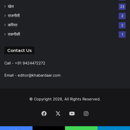
खेल
23
राजनीती
2
करियर
2
तकनीकी
1
Contact Us
Call - +91 9424472272
Email -
editor@khabardaar.com
© Copyright 2026, All Rights Reserved.
Facebook
X
YouTube
Instagram