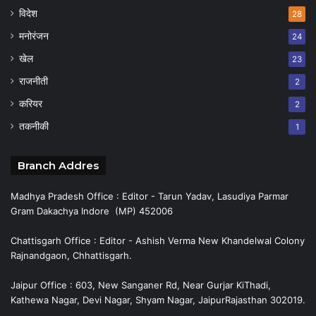
विदेश
28
मनोरंजन
24
खेल
23
राजनीती
2
करियर
2
तकनीकी
1
Branch Addres
Madhya Pradesh Office : Editor - Tarun Yadav, Lasudiya Parmar
Gram Dakachya Indore (MP) 452006
Chattisgarh Office : Editor - Ashish Verma New Khandelwal Colony
Rajnandgaon, Chhattisgarh.
Jaipur Office : 603, New Sanganer Rd, Near Gurjar KiThadi,
Kathewa Nagar, Devi Nagar, Shyam Nagar, JaipurRajasthan 302019.