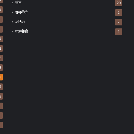
खेल
23
5
राजनीती
2
8
करियर
2
7
तकनीकी
1
4
8
2
8
8
4
3
2
2