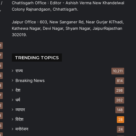
 /
Chattisgarh Office : Editor - Ashish Verma New Khandelwal
,
Colony Rajnandgaon, Chhattisgarh.
Jaipur Office : 603, New Sanganer Rd, Near Gurjar KiThadi,
Kathewa Nagar, Devi Nagar, Shyam Nagar, JaipurRajasthan
302019.
1
7
TRENDING TOPICS
5
राज्य
10,211
5
Breaking News
814
8
देश
298
7
धर्म
262
2
व्यापार
148
8
विदेश
28
5
मनोरंजन
24
6