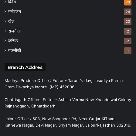
विदेश
28
मनोरंजन
24
खेल
23
राजनीती
2
करियर
2
तकनीकी
1
Branch Addres
Madhya Pradesh Office : Editor - Tarun Yadav, Lasudiya Parmar
Gram Dakachya Indore (MP) 452006
Chattisgarh Office : Editor - Ashish Verma New Khandelwal Colony
Rajnandgaon, Chhattisgarh.
Jaipur Office : 603, New Sanganer Rd, Near Gurjar KiThadi,
Kathewa Nagar, Devi Nagar, Shyam Nagar, JaipurRajasthan 302019.