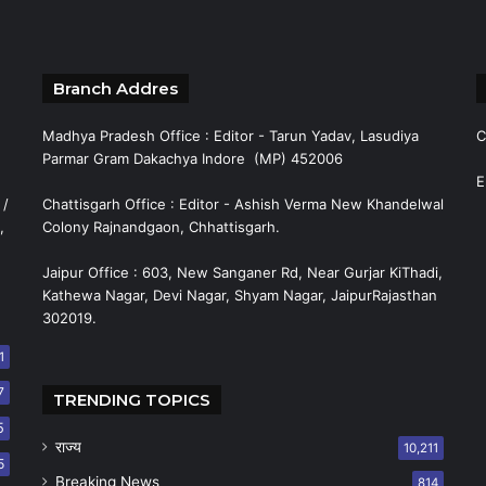
Branch Addres
Madhya Pradesh Office : Editor - Tarun Yadav, Lasudiya
C
Parmar Gram Dakachya Indore (MP) 452006
E
 /
Chattisgarh Office : Editor - Ashish Verma New Khandelwal
,
Colony Rajnandgaon, Chhattisgarh.
Jaipur Office : 603, New Sanganer Rd, Near Gurjar KiThadi,
Kathewa Nagar, Devi Nagar, Shyam Nagar, JaipurRajasthan
302019.
1
7
TRENDING TOPICS
5
राज्य
10,211
5
Breaking News
814