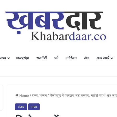
राज्य
मध्यप्रदेश
राजनीती
धर्म
मनोरंजन
खेल
अन्य खबरें
ं में उत्साह, नैनो डीएपी और नैनो यूरिया बने किसानों के भरोसेमंद कृषि साथी…..
Home
/
राज्य
/
पंजाब
/
फिरोजपुर में पकड़ाया नशा तस्कर, नशीले पदार्थ और लाख
पंजाब
राज्य