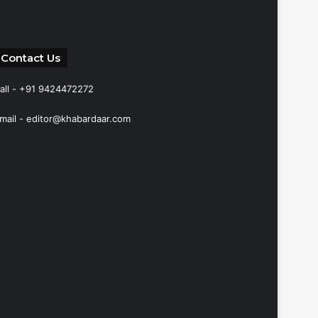
Contact Us
all - +91 9424472272
mail -
editor@khabardaar.com