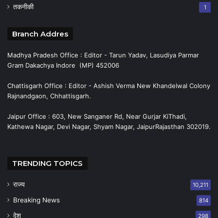
तकनीकी
1
Branch Addres
Madhya Pradesh Office : Editor - Tarun Yadav, Lasudiya Parmar
Gram Dakachya Indore (MP) 452006
Chattisgarh Office : Editor - Ashish Verma New Khandelwal Colony
Rajnandgaon, Chhattisgarh.
Jaipur Office : 603, New Sanganer Rd, Near Gurjar KiThadi,
Kathewa Nagar, Devi Nagar, Shyam Nagar, JaipurRajasthan 302019.
TRENDING TOPICS
राज्य
10,211
Breaking News
814
देश
298