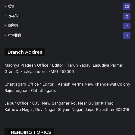
खेल
23
राजनीती
2
करियर
2
तकनीकी
1
Branch Addres
Madhya Pradesh Office : Editor - Tarun Yadav, Lasudiya Parmar
Gram Dakachya Indore (MP) 452006
Chattisgarh Office : Editor - Ashish Verma New Khandelwal Colony
Rajnandgaon, Chhattisgarh.
Jaipur Office : 603, New Sanganer Rd, Near Gurjar KiThadi,
Kathewa Nagar, Devi Nagar, Shyam Nagar, JaipurRajasthan 302019.
TRENDING TOPICS