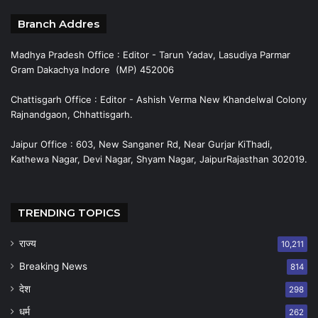
Branch Addres
Madhya Pradesh Office : Editor - Tarun Yadav, Lasudiya Parmar
Gram Dakachya Indore (MP) 452006
Chattisgarh Office : Editor - Ashish Verma New Khandelwal Colony
Rajnandgaon, Chhattisgarh.
Jaipur Office : 603, New Sanganer Rd, Near Gurjar KiThadi,
Kathewa Nagar, Devi Nagar, Shyam Nagar, JaipurRajasthan 302019.
TRENDING TOPICS
राज्य
10,211
Breaking News
814
देश
298
धर्म
262