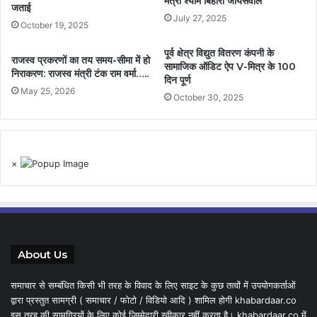
मंत्री श्याम बिहारी जायसवाल
जताई
July 27, 2025
October 19, 2025
पूर्व क्षेत्र विद्युत वितरण कंपनी के
राजस्व प्रकरणों का तय समय-सीमा में हो
सामाजिक ऑडिट ऐप V-मित्र के 100
निराकरण: राजस्व मंत्री टंक राम वर्मा…..
दिन पूर्ण
May 25, 2026
October 30, 2025
×
About Us
समाचार से सम्बंधित किसी भी तरह के विवाद के लिए साइट के कुछ तत्वों में उपयोगकर्ताओं
द्वारा प्रस्तुत सामग्री ( समाचार / फोटो / विडियो आदि ) शामिल होगी khabardaar.co
इस तरह की सामग्रियों के लिए कोई जिम्मेदारी स्वीकार नहीं करता है। khabardaar.co में