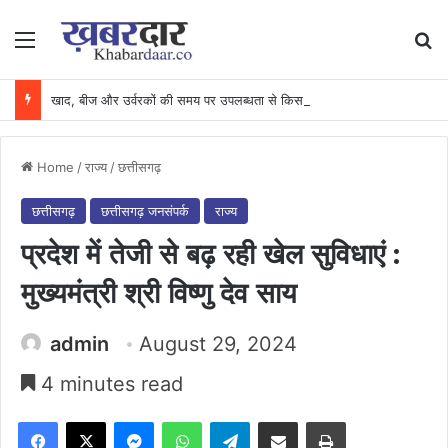
Menu
Se
खाद, बीज और उर्वरकों की समय पर उपलब्धता से किसानों में उत्साह, नैनो डीएपी और नैनो यूरिया बने किसानों के भरोसेमंद कृषि साथी…..
Home
/
राज्य
/
छत्तीसगढ़
छत्तीसगढ़
छत्तीसगढ़ जनसंपर्क
राज्य
प्रदेश में तेजी से बढ़ रही खेल सुविधाएं :
मुख्यमंत्री श्री विष्णु देव साय
admin
August 29, 2024
4 minutes read
Facebook
X
Messenger
WhatsApp
Telegram
Share via Email
Print