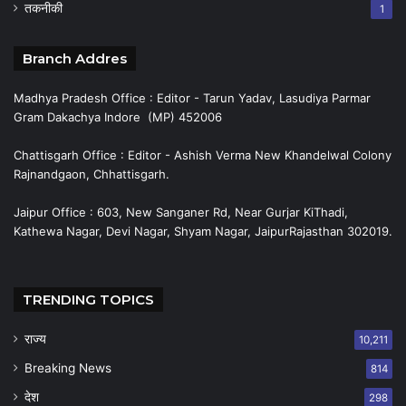
तकनीकी
1
Branch Addres
Madhya Pradesh Office : Editor - Tarun Yadav, Lasudiya Parmar
Gram Dakachya Indore (MP) 452006
Chattisgarh Office : Editor - Ashish Verma New Khandelwal Colony
Rajnandgaon, Chhattisgarh.
Jaipur Office : 603, New Sanganer Rd, Near Gurjar KiThadi,
Kathewa Nagar, Devi Nagar, Shyam Nagar, JaipurRajasthan 302019.
TRENDING TOPICS
राज्य
10,211
Breaking News
814
देश
298