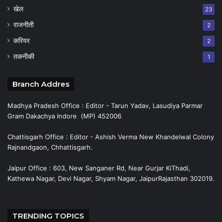
खेल
23
राजनीती
2
करियर
2
तकनीकी
1
Branch Addres
Madhya Pradesh Office : Editor - Tarun Yadav, Lasudiya Parmar
Gram Dakachya Indore (MP) 452006
Chattisgarh Office : Editor - Ashish Verma New Khandelwal Colony
Rajnandgaon, Chhattisgarh.
Jaipur Office : 603, New Sanganer Rd, Near Gurjar KiThadi,
Kathewa Nagar, Devi Nagar, Shyam Nagar, JaipurRajasthan 302019.
TRENDING TOPICS