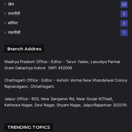
खेल
23
राजनीती
2
करियर
2
तकनीकी
1
Branch Addres
Madhya Pradesh Office : Editor - Tarun Yadav, Lasudiya Parmar
Gram Dakachya Indore (MP) 452006
Chattisgarh Office : Editor - Ashish Verma New Khandelwal Colony
Rajnandgaon, Chhattisgarh.
Jaipur Office : 603, New Sanganer Rd, Near Gurjar KiThadi,
Kathewa Nagar, Devi Nagar, Shyam Nagar, JaipurRajasthan 302019.
TRENDING TOPICS