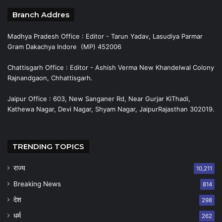
Branch Addres
Madhya Pradesh Office : Editor - Tarun Yadav, Lasudiya Parmar
Gram Dakachya Indore (MP) 452006
Chattisgarh Office : Editor - Ashish Verma New Khandelwal Colony
Rajnandgaon, Chhattisgarh.
Jaipur Office : 603, New Sanganer Rd, Near Gurjar KiThadi,
Kathewa Nagar, Devi Nagar, Shyam Nagar, JaipurRajasthan 302019.
TRENDING TOPICS
राज्य
10,211
Breaking News
814
देश
298
धर्म
262