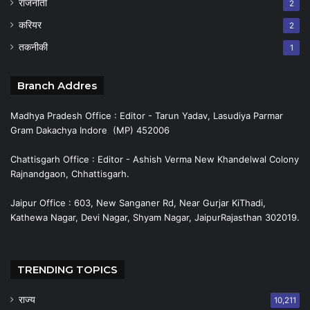
राजनीती
2
करियर
2
तकनीकी
1
Branch Addres
Madhya Pradesh Office : Editor - Tarun Yadav, Lasudiya Parmar
Gram Dakachya Indore (MP) 452006
Chattisgarh Office : Editor - Ashish Verma New Khandelwal Colony
Rajnandgaon, Chhattisgarh.
Jaipur Office : 603, New Sanganer Rd, Near Gurjar KiThadi,
Kathewa Nagar, Devi Nagar, Shyam Nagar, JaipurRajasthan 302019.
TRENDING TOPICS
राज्य
10,211