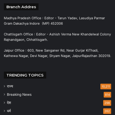
Branch Addres
Madhya Pradesh Office : Editor - Tarun Yadav, Lasudiya Parmar
Gram Dakachya Indore (MP) 452006
Chattisgarh Office : Editor - Ashish Verma New Khandelwal Colony
Rajnandgaon, Chhattisgarh.
Jaipur Office : 603, New Sanganer Rd, Near Gurjar KiThadi,
Kathewa Nagar, Devi Nagar, Shyam Nagar, JaipurRajasthan 302019.
TRENDING TOPICS
राज्य
10,211
Breaking News
814
देश
298
धर्म
262