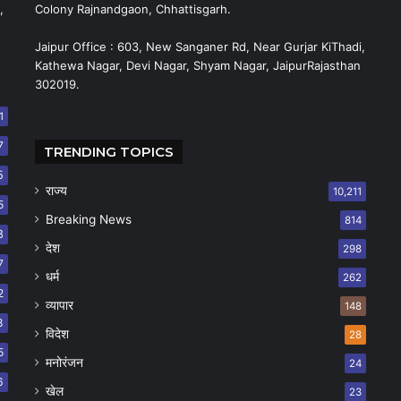
,
Colony Rajnandgaon, Chhattisgarh.
Jaipur Office : 603, New Sanganer Rd, Near Gurjar KiThadi,
Kathewa Nagar, Devi Nagar, Shyam Nagar, JaipurRajasthan
302019.
1
7
TRENDING TOPICS
5
राज्य
10,211
5
Breaking News
814
8
देश
298
7
धर्म
262
2
व्यापार
148
8
विदेश
28
5
मनोरंजन
24
6
खेल
23