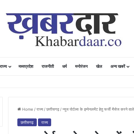
राज्य
मध्यप्रदेश
राजनीती
धर्म
मनोरंजन
खेल
अन्य खबरें
ं में उत्साह, नैनो डीएपी और नैनो यूरिया बने किसानों के भरोसेमंद कृषि साथी…..
Home
/
राज्य
/
छत्तीसगढ़
/
न्यूज पोर्टल्स के इम्पेनलमेंट हेतु फर्जी मैसेज करने वाल
छत्तीसगढ़
राज्य