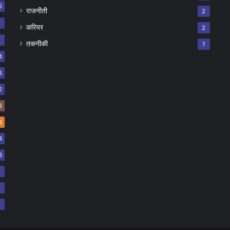
5
राजनीती
2
8
करियर
2
7
तकनीकी
1
4
8
2
8
8
4
3
2
2