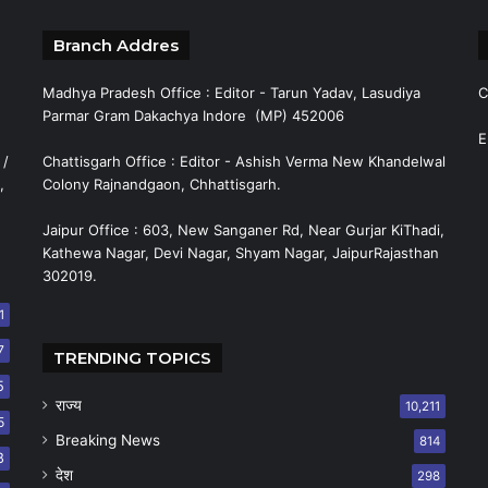
Branch Addres
Madhya Pradesh Office : Editor - Tarun Yadav, Lasudiya
C
Parmar Gram Dakachya Indore (MP) 452006
E
 /
Chattisgarh Office : Editor - Ashish Verma New Khandelwal
,
Colony Rajnandgaon, Chhattisgarh.
Jaipur Office : 603, New Sanganer Rd, Near Gurjar KiThadi,
Kathewa Nagar, Devi Nagar, Shyam Nagar, JaipurRajasthan
302019.
1
7
TRENDING TOPICS
5
राज्य
10,211
5
Breaking News
814
8
देश
298