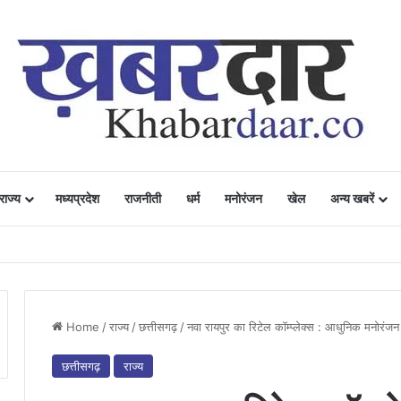
राज्य
मध्यप्रदेश
राजनीती
धर्म
मनोरंजन
खेल
अन्य खबरें
ं में उत्साह, नैनो डीएपी और नैनो यूरिया बने किसानों के भरोसेमंद कृषि साथी…..
Home
/
राज्य
/
छत्तीसगढ़
/
नवा रायपुर का रिटेल कॉम्प्लेक्स : आधुनिक मनोरं
छत्तीसगढ़
राज्य