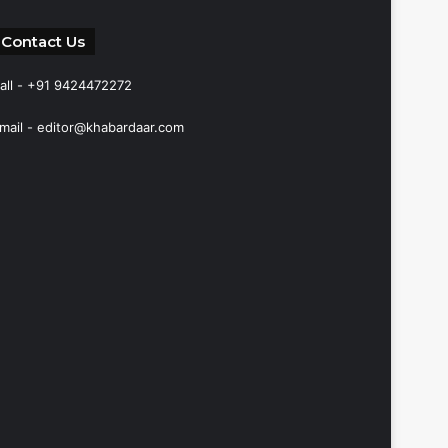
Contact Us
all - +91 9424472272
mail -
editor@khabardaar.com