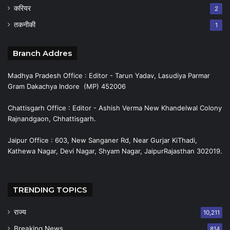
करियर
2
तकनीकी
1
Branch Addres
Madhya Pradesh Office : Editor - Tarun Yadav, Lasudiya Parmar
Gram Dakachya Indore (MP) 452006
Chattisgarh Office : Editor - Ashish Verma New Khandelwal Colony
Rajnandgaon, Chhattisgarh.
Jaipur Office : 603, New Sanganer Rd, Near Gurjar KiThadi,
Kathewa Nagar, Devi Nagar, Shyam Nagar, JaipurRajasthan 302019.
TRENDING TOPICS
राज्य
10,211
Breaking News
814