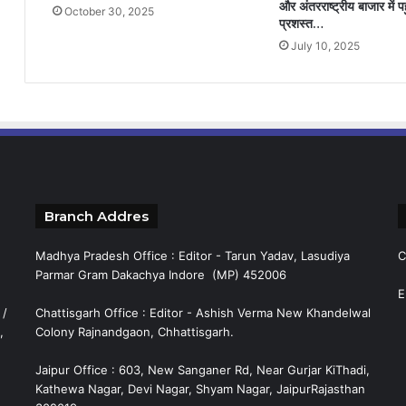
और अंतरराष्ट्रीय बाजार में पह
October 30, 2025
प्रशस्त…
July 10, 2025
Branch Addres
Madhya Pradesh Office : Editor - Tarun Yadav, Lasudiya
C
Parmar Gram Dakachya Indore (MP) 452006
E
 /
Chattisgarh Office : Editor - Ashish Verma New Khandelwal
,
Colony Rajnandgaon, Chhattisgarh.
Jaipur Office : 603, New Sanganer Rd, Near Gurjar KiThadi,
Kathewa Nagar, Devi Nagar, Shyam Nagar, JaipurRajasthan