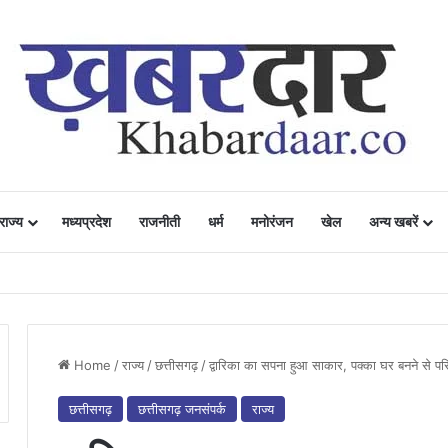
राज्य
मध्यप्रदेश
राजनीती
धर्म
मनोरंजन
खेल
अन्य खबरें
ं में उत्साह, नैनो डीएपी और नैनो यूरिया बने किसानों के भरोसेमंद कृषि साथी…..
Home
/
राज्य
/
छत्तीसगढ़
/
द्वारिका का सपना हुआ साकार, पक्का घर बनने से परि
छत्तीसगढ़
छत्तीसगढ़ जनसंपर्क
राज्य