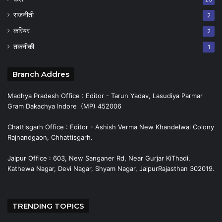
राजनीती
2
करियर
2
तकनीकी
1
Branch Addres
Madhya Pradesh Office : Editor - Tarun Yadav, Lasudiya Parmar
Gram Dakachya Indore (MP) 452006
Chattisgarh Office : Editor - Ashish Verma New Khandelwal Colony
Rajnandgaon, Chhattisgarh.
Jaipur Office : 603, New Sanganer Rd, Near Gurjar KiThadi,
Kathewa Nagar, Devi Nagar, Shyam Nagar, JaipurRajasthan 302019.
TRENDING TOPICS