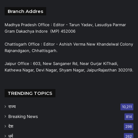
Branch Addres
Madhya Pradesh Office : Editor - Tarun Yadav, Lasudiya Parmar
Gram Dakachya Indore (MP) 452006
Chattisgarh Office : Editor - Ashish Verma New Khandelwal Colony
Rajnandgaon, Chhattisgarh.
Jaipur Office : 603, New Sanganer Rd, Near Gurjar KiThadi,
Kathewa Nagar, Devi Nagar, Shyam Nagar, JaipurRajasthan 302019.
TRENDING TOPICS
राज्य
10,211
Breaking News
814
देश
298
धर्म
262