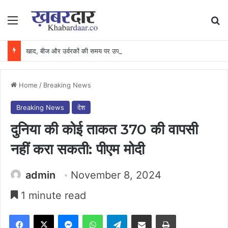
Menu
Se
खाद, बीज और उर्वरकों की समय पर उपलब्धता से किसानों में उत्साह, नैनो डीएपी और नैनो यूरिया बने किसानों के भरोसेमंद कृषि साथी…..
Home
/
Breaking News
Breaking News
देश
दुनिया की कोई ताकत 370 की वापसी
नहीं करा सकती: पीएम मोदी
admin
November 8, 2024
1 minute read
Facebook
X
Messenger
WhatsApp
Telegram
Share via Email
Print