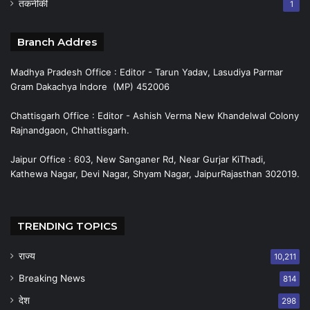
तकनीकी
1
Branch Addres
Madhya Pradesh Office : Editor - Tarun Yadav, Lasudiya Parmar
Gram Dakachya Indore (MP) 452006
Chattisgarh Office : Editor - Ashish Verma New Khandelwal Colony
Rajnandgaon, Chhattisgarh.
Jaipur Office : 603, New Sanganer Rd, Near Gurjar KiThadi,
Kathewa Nagar, Devi Nagar, Shyam Nagar, JaipurRajasthan 302019.
TRENDING TOPICS
राज्य
10,211
Breaking News
814
देश
298