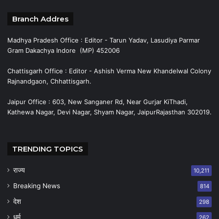
Branch Addres
Madhya Pradesh Office : Editor - Tarun Yadav, Lasudiya Parmar
Gram Dakachya Indore (MP) 452006
Chattisgarh Office : Editor - Ashish Verma New Khandelwal Colony
Rajnandgaon, Chhattisgarh.
Jaipur Office : 603, New Sanganer Rd, Near Gurjar KiThadi,
Kathewa Nagar, Devi Nagar, Shyam Nagar, JaipurRajasthan 302019.
TRENDING TOPICS
राज्य
10,211
Breaking News
814
देश
298
धर्म
262