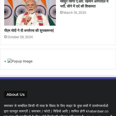
मशहूर सिंगर ए.आर. रहमान अस्पताल में
भर्ती, सीने में दर्द की शिकायत
March 16, 2025
पीएम मोदी ने दी धनतेरस की शुभकामनाएं
October 29, 2024
×
About Us
समाचार से सम्बंधित किसी भी तरह के विवाद के लिए साइट के कुछ तत्वों में उपयोगकर्ताओं
द्वारा प्रस्तुत सामग्री ( समाचार / फोटो / विडियो आदि ) शामिल होगी khabardaar.co