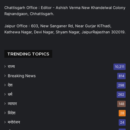
Chattisgarh Office : Editor - Ashish Verma New Khandelwal Colony
Rajnandgaon, Chhattisgarh.
Jaipur Office : 603, New Sanganer Rd, Near Gurjar KiThadi,
Kathewa Nagar, Devi Nagar, Shyam Nagar, JaipurRajasthan 302019.
TRENDING TOPICS
राज्य
10,211
Breaking News
814
देश
298
धर्म
262
व्यापार
148
विदेश
28
मनोरंजन
24