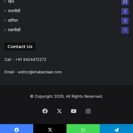
खेल
23
राजनीती
2
करियर
2
तकनीकी
1
Contact Us
Call - +91 9424472272
Email -
editor@khabardaar.com
© Copyright 2026, All Rights Reserved.
Facebook
X
YouTube
Instagram