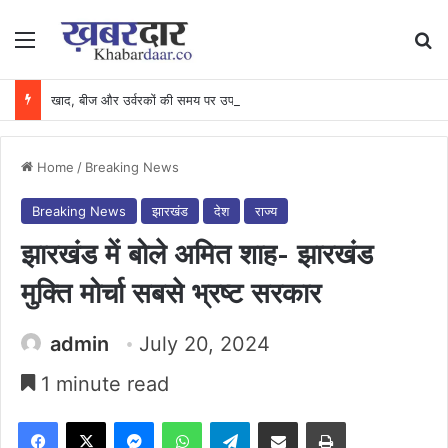
Menu
Se
खाद, बीज और उर्वरकों की समय पर उपलब्धता से किसानों में उत्साह, नैनो डीएपी और नैनो यूरिया बने किसानों के भरोसेमंद कृषि साथी…..
Home
/
Breaking News
Breaking News
झारखंड
देश
राज्य
झारखंड में बोले अमित शाह- झारखंड
मुक्ति मोर्चा सबसे भ्रष्ट सरकार
admin
July 20, 2024
1 minute read
Facebook
X
Messenger
WhatsApp
Telegram
Share via Email
Print