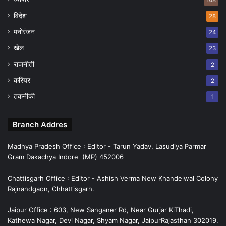
विदेश
28
मनोरंजन
24
खेल
23
राजनीती
2
करियर
2
तकनीकी
1
Branch Addres
Madhya Pradesh Office : Editor - Tarun Yadav, Lasudiya Parmar
Gram Dakachya Indore (MP) 452006
Chattisgarh Office : Editor - Ashish Verma New Khandelwal Colony
Rajnandgaon, Chhattisgarh.
Jaipur Office : 603, New Sanganer Rd, Near Gurjar KiThadi,
Kathewa Nagar, Devi Nagar, Shyam Nagar, JaipurRajasthan 302019.