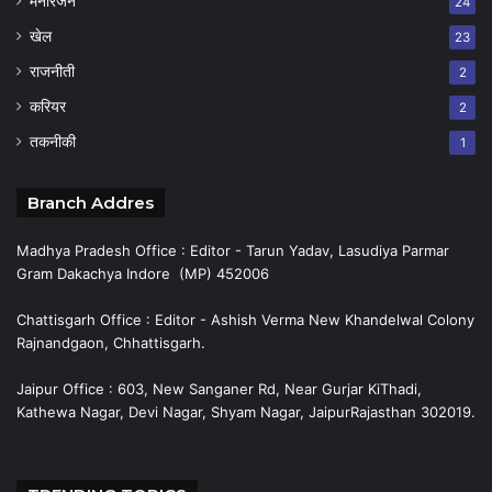
मनोरंजन
24
खेल
23
राजनीती
2
करियर
2
तकनीकी
1
Branch Addres
Madhya Pradesh Office : Editor - Tarun Yadav, Lasudiya Parmar
Gram Dakachya Indore (MP) 452006
Chattisgarh Office : Editor - Ashish Verma New Khandelwal Colony
Rajnandgaon, Chhattisgarh.
Jaipur Office : 603, New Sanganer Rd, Near Gurjar KiThadi,
Kathewa Nagar, Devi Nagar, Shyam Nagar, JaipurRajasthan 302019.