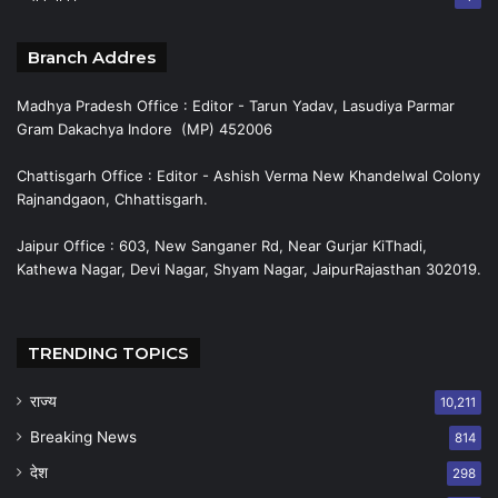
Branch Addres
Madhya Pradesh Office : Editor - Tarun Yadav, Lasudiya Parmar
Gram Dakachya Indore (MP) 452006
Chattisgarh Office : Editor - Ashish Verma New Khandelwal Colony
Rajnandgaon, Chhattisgarh.
Jaipur Office : 603, New Sanganer Rd, Near Gurjar KiThadi,
Kathewa Nagar, Devi Nagar, Shyam Nagar, JaipurRajasthan 302019.
TRENDING TOPICS
राज्य
10,211
Breaking News
814
देश
298