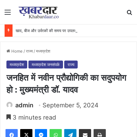
Menu
Se
खाद, बीज और उर्वरकों की समय पर उपलब्धता से किसानों में उत्साह, नैनो डीएपी और नैनो यूरिया बने किसानों के भरोसेमंद कृषि साथी…..
Home
/
राज्य
/
मध्यप्रदेश
मध्यप्रदेश
मध्यप्रदेश जनसंपर्क
राज्य
जनहित में नवीन प्रौद्योगिकी का सदुपयोग
हो : मुख्यमंत्री डॉ. यादव
admin
September 5, 2024
3 minutes read
Facebook
X
Messenger
WhatsApp
Telegram
Share via Email
Print