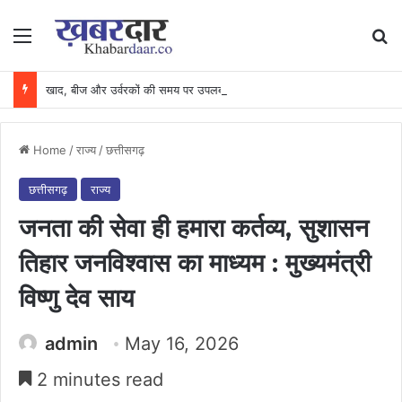
Menu
Se
खाद, बीज और उर्वरकों की समय पर उपलब्धता से किसानों में उत्साह, नैनो डीएपी और नैनो यूरिया बने किसानों के भरोसेमंद कृषि साथी…..
Home
/
राज्य
/
छत्तीसगढ़
छत्तीसगढ़
राज्य
जनता की सेवा ही हमारा कर्तव्य, सुशासन
तिहार जनविश्वास का माध्यम : मुख्यमंत्री
विष्णु देव साय
admin
May 16, 2026
2 minutes read