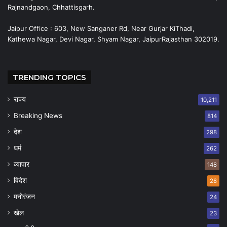
Rajnandgaon, Chhattisgarh.
Jaipur Office : 603, New Sanganer Rd, Near Gurjar KiThadi,
Kathewa Nagar, Devi Nagar, Shyam Nagar, JaipurRajasthan 302019.
TRENDING TOPICS
राज्य
10,211
Breaking News
814
देश
298
धर्म
262
व्यापार
148
विदेश
28
मनोरंजन
24
खेल
23