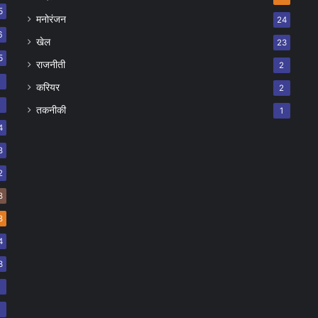
5
मनोरंजन
24
6
खेल
23
5
राजनीती
2
8
करियर
2
7
तकनीकी
1
4
8
2
8
8
4
3
2
2