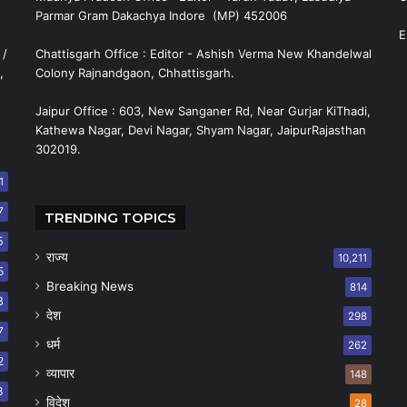
Parmar Gram Dakachya Indore (MP) 452006
E
 /
Chattisgarh Office : Editor - Ashish Verma New Khandelwal
,
Colony Rajnandgaon, Chhattisgarh.
Jaipur Office : 603, New Sanganer Rd, Near Gurjar KiThadi,
Kathewa Nagar, Devi Nagar, Shyam Nagar, JaipurRajasthan
302019.
1
7
TRENDING TOPICS
5
राज्य
10,211
5
Breaking News
814
8
देश
298
7
धर्म
262
2
व्यापार
148
8
विदेश
28