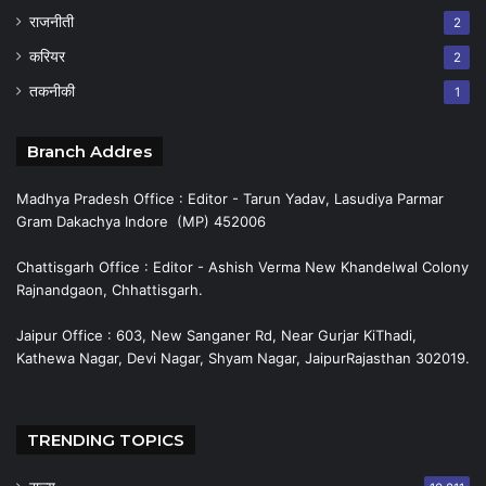
राजनीती
2
करियर
2
तकनीकी
1
Branch Addres
Madhya Pradesh Office : Editor - Tarun Yadav, Lasudiya Parmar
Gram Dakachya Indore (MP) 452006
Chattisgarh Office : Editor - Ashish Verma New Khandelwal Colony
Rajnandgaon, Chhattisgarh.
Jaipur Office : 603, New Sanganer Rd, Near Gurjar KiThadi,
Kathewa Nagar, Devi Nagar, Shyam Nagar, JaipurRajasthan 302019.
TRENDING TOPICS