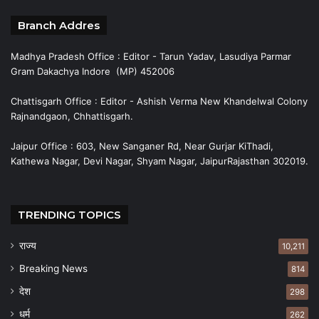
Branch Addres
Madhya Pradesh Office : Editor - Tarun Yadav, Lasudiya Parmar
Gram Dakachya Indore (MP) 452006
Chattisgarh Office : Editor - Ashish Verma New Khandelwal Colony
Rajnandgaon, Chhattisgarh.
Jaipur Office : 603, New Sanganer Rd, Near Gurjar KiThadi,
Kathewa Nagar, Devi Nagar, Shyam Nagar, JaipurRajasthan 302019.
TRENDING TOPICS
राज्य
10,211
Breaking News
814
देश
298
धर्म
262