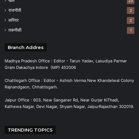
खेल
23
राजनीती
2
करियर
2
तकनीकी
1
Branch Addres
Madhya Pradesh Office : Editor - Tarun Yadav, Lasudiya Parmar
Gram Dakachya Indore (MP) 452006
Chattisgarh Office : Editor - Ashish Verma New Khandelwal Colony
Rajnandgaon, Chhattisgarh.
Jaipur Office : 603, New Sanganer Rd, Near Gurjar KiThadi,
Kathewa Nagar, Devi Nagar, Shyam Nagar, JaipurRajasthan 302019.
TRENDING TOPICS