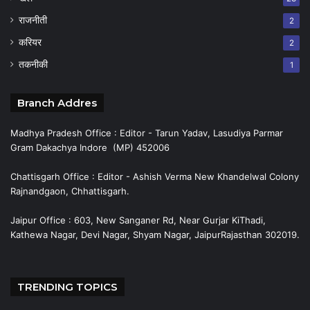
राजनीती
2
करियर
2
तकनीकी
1
Branch Addres
Madhya Pradesh Office : Editor - Tarun Yadav, Lasudiya Parmar
Gram Dakachya Indore (MP) 452006
Chattisgarh Office : Editor - Ashish Verma New Khandelwal Colony
Rajnandgaon, Chhattisgarh.
Jaipur Office : 603, New Sanganer Rd, Near Gurjar KiThadi,
Kathewa Nagar, Devi Nagar, Shyam Nagar, JaipurRajasthan 302019.
TRENDING TOPICS