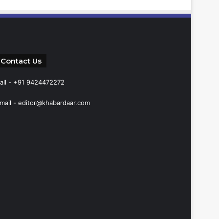
Contact Us
all - +91 9424472272
mail -
editor@khabardaar.com