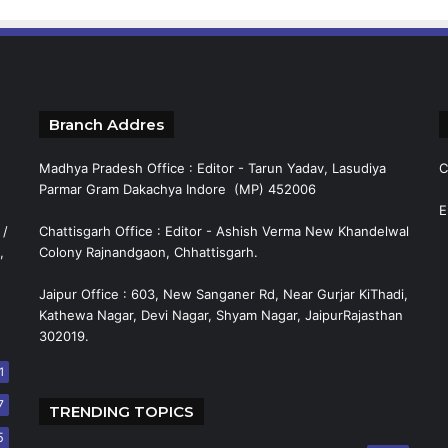
Branch Addres
Madhya Pradesh Office : Editor - Tarun Yadav, Lasudiya
C
Parmar Gram Dakachya Indore (MP) 452006
E
 /
Chattisgarh Office : Editor - Ashish Verma New Khandelwal
,
Colony Rajnandgaon, Chhattisgarh.
Jaipur Office : 603, New Sanganer Rd, Near Gurjar KiThadi,
Kathewa Nagar, Devi Nagar, Shyam Nagar, JaipurRajasthan
302019.
1
7
TRENDING TOPICS
5