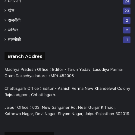
मनोरंजन
24
खेल
23
राजनीती
2
करियर
2
तकनीकी
1
Branch Addres
Madhya Pradesh Office : Editor - Tarun Yadav, Lasudiya Parmar
Gram Dakachya Indore (MP) 452006
Chattisgarh Office : Editor - Ashish Verma New Khandelwal Colony
Rajnandgaon, Chhattisgarh.
Jaipur Office : 603, New Sanganer Rd, Near Gurjar KiThadi,
Kathewa Nagar, Devi Nagar, Shyam Nagar, JaipurRajasthan 302019.