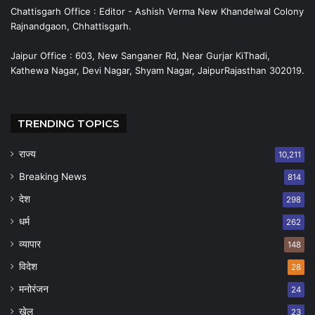
Chattisgarh Office : Editor - Ashish Verma New Khandelwal Colony
Rajnandgaon, Chhattisgarh.
Jaipur Office : 603, New Sanganer Rd, Near Gurjar KiThadi,
Kathewa Nagar, Devi Nagar, Shyam Nagar, JaipurRajasthan 302019.
TRENDING TOPICS
राज्य
10,211
Breaking News
814
देश
298
धर्म
262
व्यापार
148
विदेश
28
मनोरंजन
24
खेल
23