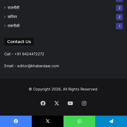
राजनीती
2
करियर
2
तकनीकी
1
Contact Us
Call - +91 9424472272
Email -
editor@khabardaar.com
© Copyright 2026, All Rights Reserved.
Facebook
X
YouTube
Instagram
Facebook
X
WhatsApp
Telegram