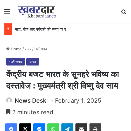
Menu
Se
खाद, बीज और उर्वरकों की समय पर उपलब्धता से किसानों में उत्साह, नैनो डीएपी और नैनो यूरिया बने किसानों के भरोसेमंद कृषि साथी…..
Home
/
राज्य
/
छत्तीसगढ़
छत्तीसगढ़
राज्य
केंद्रीय बजट भारत के सुनहरे भविष्य का
दस्तावेज : मुख्यमंत्री श्री विष्णु देव साय
News Desk
February 1, 2025
2 minutes read
Facebook
X
Messenger
WhatsApp
Telegram
Share via Email
Print