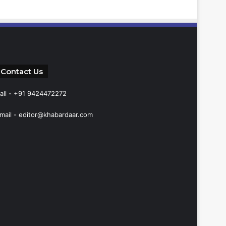
Contact Us
all - +91 9424472272
mail -
editor@khabardaar.com