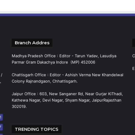
Branch Addres
Madhya Pradesh Office : Editor - Tarun Yadav, Lasudiya
C
Parmar Gram Dakachya Indore (MP) 452006
E
 /
Chattisgarh Office : Editor - Ashish Verma New Khandelwal
,
Colony Rajnandgaon, Chhattisgarh.
Jaipur Office : 603, New Sanganer Rd, Near Gurjar KiThadi,
Kathewa Nagar, Devi Nagar, Shyam Nagar, JaipurRajasthan
302019.
1
7
TRENDING TOPICS