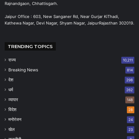
Rajnandgaon, Chhattisgarh.
Jaipur Office : 603, New Sanganer Rd, Near Gurjar KiThadi,
Kathewa Nagar, Devi Nagar, Shyam Nagar, JaipurRajasthan 302019.
TRENDING TOPICS
राज्य
10,211
Breaking News
814
देश
298
धर्म
262
व्यापार
148
विदेश
28
मनोरंजन
24
खेल
23