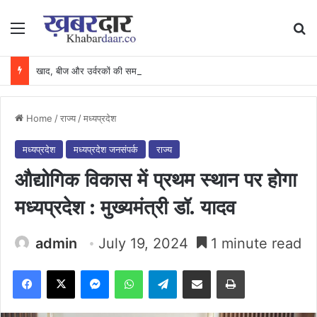
Menu
Se
खाद, बीज और उर्वरकों की समय पर उपलब्धता से किसानों में उत्साह, नैनो डीएपी और नैनो यूरिया बने किसानों के भरोसेमंद कृषि साथी…..
Home
/
राज्य
/
मध्यप्रदेश
मध्यप्रदेश
मध्यप्रदेश जनसंपर्क
राज्य
औद्योगिक विकास में प्रथम स्थान पर होगा
मध्यप्रदेश : मुख्यमंत्री डॉ. यादव
admin
July 19, 2024
1 minute read
Facebook
X
Messenger
WhatsApp
Telegram
Share via Email
Print