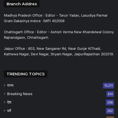
Branch Addres
Madhya Pradesh Office : Editor - Tarun Yadav, Lasudiya Parmar
Gram Dakachya Indore (MP) 452006
Chattisgarh Office : Editor - Ashish Verma New Khandelwal Colony
Rajnandgaon, Chhattisgarh.
Jaipur Office : 603, New Sanganer Rd, Near Gurjar KiThadi,
Kathewa Nagar, Devi Nagar, Shyam Nagar, JaipurRajasthan 302019.
TRENDING TOPICS
राज्य
10,211
Breaking News
814
देश
298
धर्म
262