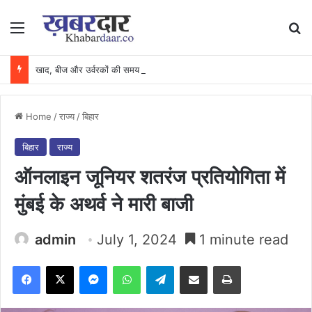
Menu
Se
खाद, बीज और उर्वरकों की समय पर उपलब्धता से किसानों में उत्साह, नैनो डीएपी और नैनो यूरिया बने किसानों के भरोसेमंद कृषि साथी…..
Home
/
राज्य
/
बिहार
बिहार
राज्य
ऑनलाइन जूनियर शतरंज प्रतियोगिता में
मुंबई के अथर्व ने मारी बाजी
admin
July 1, 2024
1 minute read
Facebook
X
Messenger
WhatsApp
Telegram
Share via Email
Print