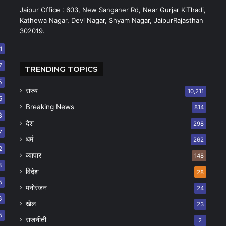
Jaipur Office : 603, New Sanganer Rd, Near Gurjar KiThadi,
Kathewa Nagar, Devi Nagar, Shyam Nagar, JaipurRajasthan
302019.
1
7
TRENDING TOPICS
5
राज्य
10,211
5
Breaking News
814
8
देश
298
7
धर्म
262
2
व्यापार
148
8
विदेश
28
5
मनोरंजन
24
6
खेल
23
5
राजनीती
2