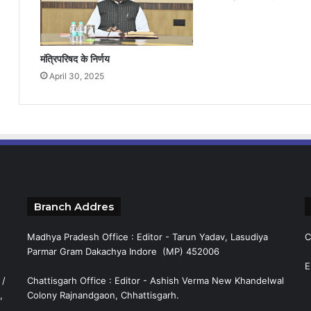
मंत्रिपरिषद के निर्णय
April 30, 2025
Branch Addres
Madhya Pradesh Office : Editor - Tarun Yadav, Lasudiya
C
Parmar Gram Dakachya Indore (MP) 452006
E
 /
Chattisgarh Office : Editor - Ashish Verma New Khandelwal
,
Colony Rajnandgaon, Chhattisgarh.