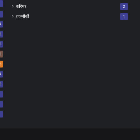
8
करियर
2
7
तकनीकी
1
4
8
2
8
8
4
3
2
2