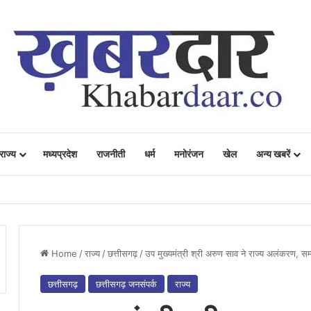
राज्य
मध्यप्रदेश
राजनीती
धर्म
मनोरंजन
खेल
अन्य खबरें
ं में उत्साह, नैनो डीएपी और नैनो यूरिया बने किसानों के भरोसेमंद कृषि साथी…..
Home
/
राज्य
/
छत्तीसगढ़
/
उप मुख्यमंत्री श्री अरुण साव ने राज्य अलंकरण, सम्
छत्तीसगढ़
छत्तीसगढ़ जनसंपर्क
राज्य