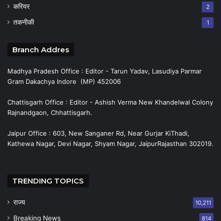
करियर
2
तकनीकी
1
Branch Addres
Madhya Pradesh Office : Editor - Tarun Yadav, Lasudiya Parmar
Gram Dakachya Indore (MP) 452006
Chattisgarh Office : Editor - Ashish Verma New Khandelwal Colony
Rajnandgaon, Chhattisgarh.
Jaipur Office : 603, New Sanganer Rd, Near Gurjar KiThadi,
Kathewa Nagar, Devi Nagar, Shyam Nagar, JaipurRajasthan 302019.
TRENDING TOPICS
राज्य
10,211
Breaking News
814