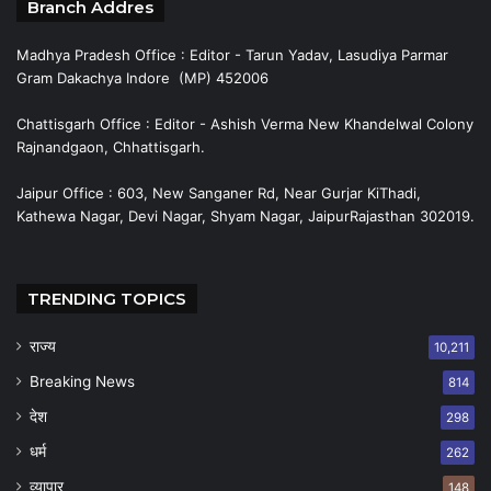
Branch Addres
Madhya Pradesh Office : Editor - Tarun Yadav, Lasudiya Parmar
Gram Dakachya Indore (MP) 452006
Chattisgarh Office : Editor - Ashish Verma New Khandelwal Colony
Rajnandgaon, Chhattisgarh.
Jaipur Office : 603, New Sanganer Rd, Near Gurjar KiThadi,
Kathewa Nagar, Devi Nagar, Shyam Nagar, JaipurRajasthan 302019.
TRENDING TOPICS
राज्य
10,211
Breaking News
814
देश
298
धर्म
262
व्यापार
148