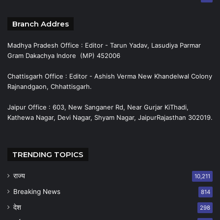
Branch Addres
Madhya Pradesh Office : Editor - Tarun Yadav, Lasudiya Parmar
Gram Dakachya Indore (MP) 452006
Chattisgarh Office : Editor - Ashish Verma New Khandelwal Colony
Rajnandgaon, Chhattisgarh.
Jaipur Office : 603, New Sanganer Rd, Near Gurjar KiThadi,
Kathewa Nagar, Devi Nagar, Shyam Nagar, JaipurRajasthan 302019.
TRENDING TOPICS
राज्य
10,211
Breaking News
814
देश
298