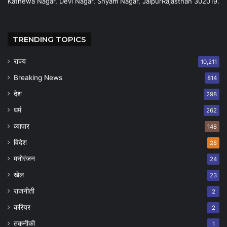
Kathewa Nagar, Devi Nagar, Shyam Nagar, JaipurRajasthan 302019.
TRENDING TOPICS
राज्य
10,211
Breaking News
814
देश
298
धर्म
262
व्यापार
148
विदेश
28
मनोरंजन
24
खेल
23
राजनीती
2
करियर
2
तकनीकी
1