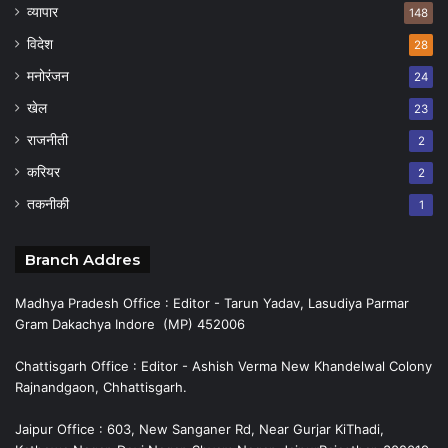
व्यापार
148
विदेश
28
मनोरंजन
24
खेल
23
राजनीती
2
करियर
2
तकनीकी
1
Branch Addres
Madhya Pradesh Office : Editor - Tarun Yadav, Lasudiya Parmar
Gram Dakachya Indore (MP) 452006
Chattisgarh Office : Editor - Ashish Verma New Khandelwal Colony
Rajnandgaon, Chhattisgarh.
Jaipur Office : 603, New Sanganer Rd, Near Gurjar KiThadi,