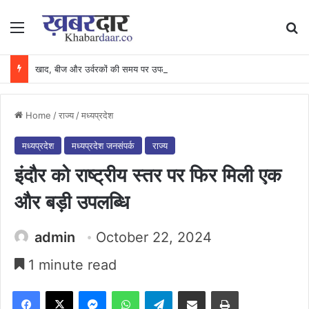
Menu
Se
खाद, बीज और उर्वरकों की समय पर उपलब्धता से किसानों में उत्साह, नैनो डीएपी और नैनो यूरिया बने किसानों के भरोसेमंद कृषि साथी…..
Home
/
राज्य
/
मध्यप्रदेश
मध्यप्रदेश
मध्यप्रदेश जनसंपर्क
राज्य
इंदौर को राष्ट्रीय स्तर पर फिर मिली एक
और बड़ी उपलब्धि
admin
October 22, 2024
1 minute read
Facebook
X
Messenger
WhatsApp
Telegram
Share via Email
Print