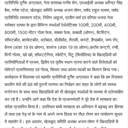
प्रतिनिधि दुर्गेश अग्रवाल, नेता सत्तापक्ष मनीष सेन, एमआईसी अध्यक्ष धर्मेन्द्र सिंह
बैस, गणेश पटेल, खेलकूद समिति अध्यक्ष अजय तोमर, पार्षद राहुल दायमा, पार्षद
प्रतिनिधि रामचरण पटेल, नितिन आहूजा, प्रवीण वर्मा एवं वरिष्ठा भजपा नेता
रामेश्वर दायमा के द्वारा विभिन्न स्पर्धाओं ऐथेलेटिक्स 100मी, 200मी, 400मी,
800मी, 1500 मीटर गोला फेक, चक्का फेक, कब्बडी (ओपन), बैटमिटंन,
सॉफटबॉल, बास्केटबॉल, थ्रोबाल, वॉलीवॉल, तैराकी, कराटे, हैंण्डबॉल, जम्प रोप,
कैरम (अंडर 19 एंव ओपन), शतरंज (अंडर 19 एंव ओपन),क्रॉस कन्ट्री, रग्बी,
मिनी गोल्फ, खो खो, सॉफटटेनिस, स्केटिगं, पिटु (सितोलिया) के खिलाडि़यों को
प्रतियोगिताओं में प्रथम, द्वितीय एवं तृतीय स्थान प्राप्त करने वाले विजेताओं को
मोमेन्टो प्रशस्तिपत्र एवं गोल्ड, सिल्वर तथा कांस्य पदकों का वितरण किया गया।
कार्यक्रम में विधायक एवं महापौर प्रतिनिधी दुर्गेश अग्रवाल ने कहा कि हम रियासत
कालीन मेले की 88 वर्ष पुरानी परम्परा का निर्वहन कर शहर के लोगों को स्वस्थ
मनोरंजन के साथ साथ खिलाडि़यों को भी खेलकूद स्पर्धाओं के माध्यम से प्रोत्साहित
कर रहे हैं। उन्होंने आगे कहा कि देश के प्रधानमंत्री ने पूरे देश में स्वच्छता का
संदेश प्रसारित किया है। उपस्थित बच्चे स्वच्छता का अभियान में बढ़चढ़ कर हिस्सा
लें तथा एक पेड़ मां के नाम से अपने जन्म दिवस पर पौधा रोपण कर पार्यावरण सुधार
में सहयोग दें। इस अवसर, खेलकूद समिति अध्यक्ष अजय तोमर ने खिलाडि़यों से