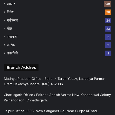
व्यापार
148
विदेश
28
मनोरंजन
24
खेल
23
राजनीती
2
करियर
2
तकनीकी
1
Branch Addres
Madhya Pradesh Office : Editor - Tarun Yadav, Lasudiya Parmar
Gram Dakachya Indore (MP) 452006
Chattisgarh Office : Editor - Ashish Verma New Khandelwal Colony
Rajnandgaon, Chhattisgarh.
Jaipur Office : 603, New Sanganer Rd, Near Gurjar KiThadi,