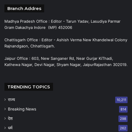
Branch Addres
Madhya Pradesh Office : Editor - Tarun Yadav, Lasudiya Parmar
Gram Dakachya Indore (MP) 452006
Chattisgarh Office : Editor - Ashish Verma New Khandelwal Colony
Rajnandgaon, Chhattisgarh.
Jaipur Office : 603, New Sanganer Rd, Near Gurjar KiThadi,
Kathewa Nagar, Devi Nagar, Shyam Nagar, JaipurRajasthan 302019.
TRENDING TOPICS
राज्य
10,211
Breaking News
814
देश
298
धर्म
262