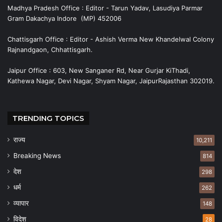
Madhya Pradesh Office : Editor - Tarun Yadav, Lasudiya Parmar
Gram Dakachya Indore (MP) 452006
Chattisgarh Office : Editor - Ashish Verma New Khandelwal Colony
Rajnandgaon, Chhattisgarh.
Jaipur Office : 603, New Sanganer Rd, Near Gurjar KiThadi,
Kathewa Nagar, Devi Nagar, Shyam Nagar, JaipurRajasthan 302019.
TRENDING TOPICS
राज्य
10,211
Breaking News
814
देश
298
धर्म
262
व्यापार
148
विदेश
28