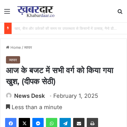
Menu
Se
खाद की कालाबाजारी पर शिकंजा : अवैध भण्डारण पर कार्रवाई, गोदाम सील और खाद जब्त….
Home
/
व्यापार
व्यापार
आज के बजट में सभी वर्ग को किया गया
खुश, (दीपक सेठी)
News Desk
February 1, 2025
Less than a minute
Facebook
X
Messenger
WhatsApp
Telegram
Share via Email
Print