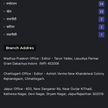
मनोरंजन
24
खेल
23
राजनीती
2
करियर
2
तकनीकी
1
Branch Addres
Madhya Pradesh Office : Editor - Tarun Yadav, Lasudiya Parmar
Gram Dakachya Indore (MP) 452006
Chattisgarh Office : Editor - Ashish Verma New Khandelwal Colony
Rajnandgaon, Chhattisgarh.
Jaipur Office : 603, New Sanganer Rd, Near Gurjar KiThadi,
Kathewa Nagar, Devi Nagar, Shyam Nagar, JaipurRajasthan 302019.