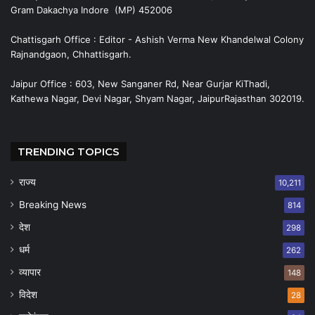
Gram Dakachya Indore (MP) 452006
Chattisgarh Office : Editor - Ashish Verma New Khandelwal Colony
Rajnandgaon, Chhattisgarh.
Jaipur Office : 603, New Sanganer Rd, Near Gurjar KiThadi,
Kathewa Nagar, Devi Nagar, Shyam Nagar, JaipurRajasthan 302019.
TRENDING TOPICS
राज्य
10,211
Breaking News
814
देश
298
धर्म
262
व्यापार
148
विदेश
28