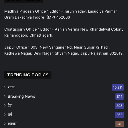
Madhya Pradesh Office : Editor - Tarun Yadav, Lasudiya Parmar
Gram Dakachya Indore (MP) 452006
Chattisgarh Office : Editor - Ashish Verma New Khandelwal Colony
Rajnandgaon, Chhattisgarh.
Jaipur Office : 603, New Sanganer Rd, Near Gurjar KiThadi,
Kathewa Nagar, Devi Nagar, Shyam Nagar, JaipurRajasthan 302019.
TRENDING TOPICS
राज्य
10,211
Breaking News
814
देश
298
धर्म
262
व्यापार
148