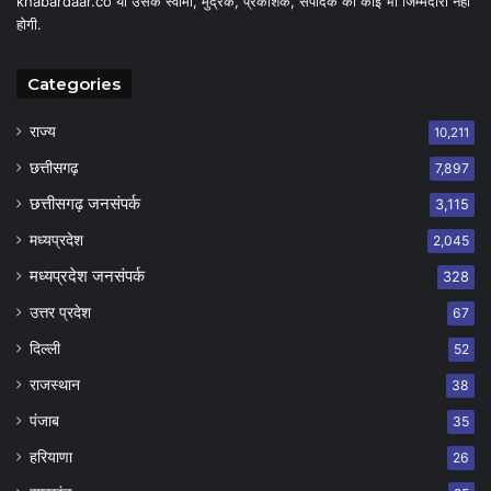
khabardaar.co या उसके स्वामी, मुद्रक, प्रकाशक, संपादक की कोई भी जिम्मेदारी नहीं
होगी.
Categories
राज्य
10,211
छत्तीसगढ़
7,897
छत्तीसगढ़ जनसंपर्क
3,115
मध्यप्रदेश
2,045
मध्यप्रदेश जनसंपर्क
328
उत्तर प्रदेश
67
दिल्ली
52
राजस्थान
38
पंजाब
35
हरियाणा
26